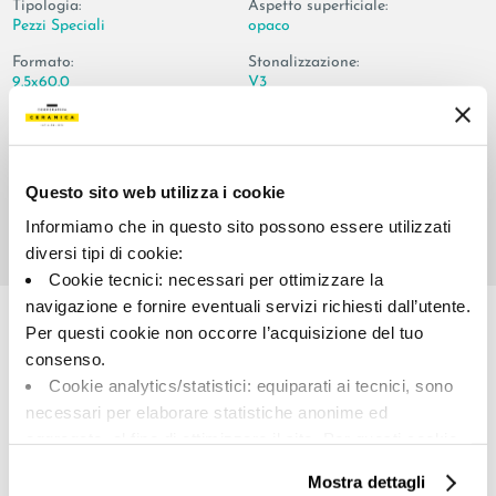
Tipologia:
Aspetto superficiale:
Pezzi Speciali
opaco
Formato:
Stonalizzazione:
9.5x60.0
V3
Unità di misura:
PZ
Questo sito web utilizza i cookie
Informiamo che in questo sito possono essere utilizzati
diversi tipi di cookie:
Cookie tecnici: necessari per ottimizzare la
Share:
navigazione e fornire eventuali servizi richiesti dall’utente.
Per questi cookie non occorre l’acquisizione del tuo
consenso.
Cookie analytics/statistici: equiparati ai tecnici, sono
necessari per elaborare statistiche anonime ed
aggregate, al fine di ottimizzare il sito. Per questi cookie
non occorre l’acquisizione del tuo consenso.
Mostra dettagli
Cookie di profilazione/marketing: sono utilizzati, solo