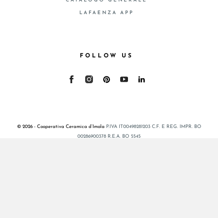
CATALOGO GENERALE
LAFAENZA APP
FOLLOW US
© 2026 - Cooperativa Ceramica d’Imola
P.IVA IT00498281203 C.F. E REG. IMPR. BO
00286900378 R.E.A. BO 5545
Privacy Policy
—
Cookie policy
—
Preferenze privacy