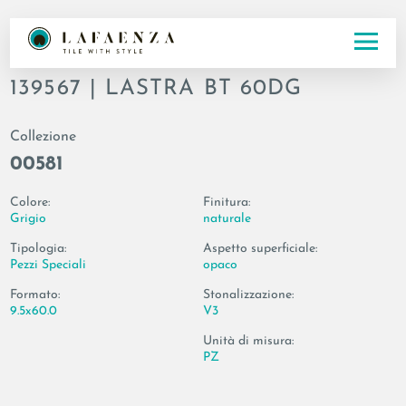
Codice
139567 | LASTRA BT 60DG
Collezione
00581
Colore:
Finitura:
Grigio
naturale
Tipologia:
Aspetto superficiale:
Pezzi Speciali
opaco
Formato:
Stonalizzazione:
9.5x60.0
V3
Unità di misura:
PZ