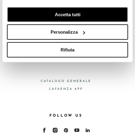
COLLEZIONI
previo tuo consenso, per esaminare le tue abitudini di
CERTIFICAZIONI
navigazione e mostrarti quindi avvisi pubblicitari mirati, in
Accetta tutti
linea con le tue preferenze.
Ti chiediamo di effettuare le tue scelte sull’utilizzo dei
Personalizza
cookie di profilazione, selezionando uno dei bottoni sotto
FAQ
riportati. Puoi avere maggiori dettagli visionando
CONTATTI
l’Informativa estesa cookie. La chiusura del presente
Rifiuta
RETE VENDITA
banner comporterà il permanere dei soli cookie tecnici ed
analytics, per i quali non occorre il tuo consenso. Potrai
comunque modificare le tue scelte in qualsiasi momento,
accedendo al link presente nel footer.
CATALOGO GENERALE
LAFAENZA APP
FOLLOW US