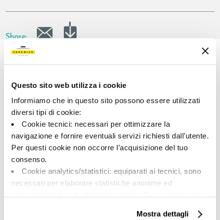
Share:
Questo sito web utilizza i cookie
Informiamo che in questo sito possono essere utilizzati
diversi tipi di cookie:
Cookie tecnici: necessari per ottimizzare la
navigazione e fornire eventuali servizi richiesti dall’utente.
A brand of Cooperativa Ceramica d’Imola
Per questi cookie non occorre l’acquisizione del tuo
Via Vittorio Veneto, 13 - 40026 Imola (BO)
consenso.
Tel: +39 0542 601601
Cookie analytics/statistici: equiparati ai tecnici, sono
necessari per elaborare statistiche anonime ed
aggregate, al fine di ottimizzare il sito. Per questi cookie
non occorre l’acquisizione del tuo consenso.
BRAND
Mostra dettagli
Cookie di profilazione/marketing: sono utilizzati, solo