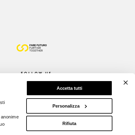
FOLLOW US
Accetta tutti
sti
Personalizza
he anonime
Rifiuta
tuo