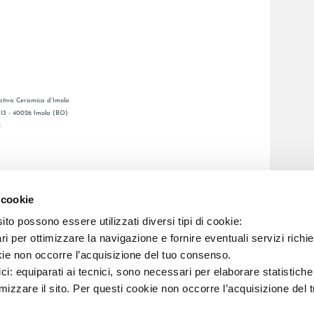
tiva Ceramica d’Imola
, 13 - 40026 Imola (BO)
1
CATALOGO GENERALE
LAFAENZA APP
 cookie
DITA
to possono essere utilizzati diversi tipi di cookie:
i per ottimizzare la navigazione e fornire eventuali servizi richie
C.F. E REG. IMPR. BO 00286900378 R.E.A. BO 5545
kie non occorre l’acquisizione del tuo consenso.
ici: equiparati ai tecnici, sono necessari per elaborare statistic
imizzare il sito. Per questi cookie non occorre l’acquisizione del 