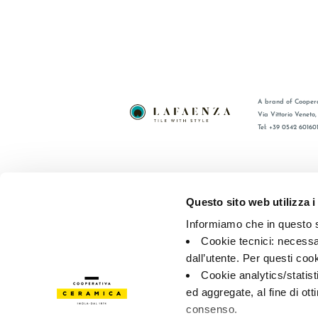
A brand of Coopera
Via Vittorio Veneto
Tel: +39 0542 60160
BRAND
FAQ
COLLEZIONI
CONTATTI
Questo sito web utilizza i
CERTIFICAZIONI
RETE VEN
Informiamo che in questo si
Cookie tecnici: necessar
© 2026 - Cooperativa Ceramica d’Imola
P.IVA IT00498281203 
dall’utente. Per questi coo
Privacy Policy
—
Cookie policy
—
Preferenze privacy
Cookie analytics/statist
ed aggregate, al fine di ott
consenso.