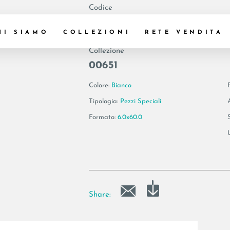
Codice
155249 | COTTOF.
HI SIAMO
COLLEZIONI
RETE VENDITA
Collezione
00651
Colore:
Bianco
Tipologia:
Pezzi Speciali
Formato:
6.0x60.0
Share: