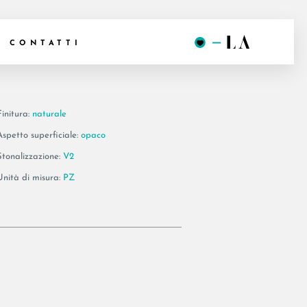
 BT60W
CONTATTI
Finitura:
naturale
Aspetto superficiale:
opaco
Stonalizzazione:
V2
Unità di misura:
PZ