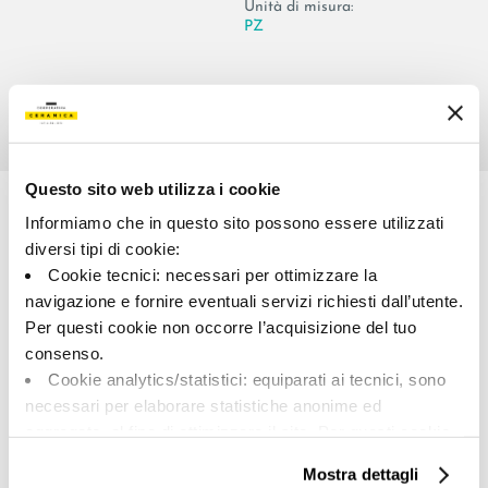
Unità di misura:
PZ
Share:
Questo sito web utilizza i cookie
Informiamo che in questo sito possono essere utilizzati
diversi tipi di cookie:
Cookie tecnici: necessari per ottimizzare la
navigazione e fornire eventuali servizi richiesti dall’utente.
Per questi cookie non occorre l’acquisizione del tuo
consenso.
Cookie analytics/statistici: equiparati ai tecnici, sono
A brand of Cooperativa Ceramica d’Imola
necessari per elaborare statistiche anonime ed
Via Vittorio Veneto, 13 - 40026 Imola (BO)
aggregate, al fine di ottimizzare il sito. Per questi cookie
Tel: +39 0542 601601
non occorre l’acquisizione del tuo consenso.
Mostra dettagli
Cookie di profilazione/marketing: sono utilizzati, solo