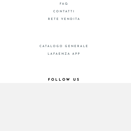
FAQ
CONTATTI
RETE VENDITA
CATALOGO GENERALE
LAFAENZA APP
FOLLOW US
© 2026 - Cooperativa Ceramica d’Imola
P.IVA IT00498281203 C.F. E REG. IMPR. BO
00286900378 R.E.A. BO 5545