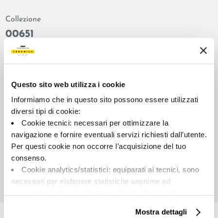
Collezione
00651
Colore:
Finitura:
Bianco
naturale
Tipologia:
Aspetto superficiale:
Questo sito web utilizza i cookie
Fondo
opaco
Informiamo che in questo sito possono essere utilizzati
Formato:
Stonalizzazione:
diversi tipi di cookie:
60.0x60.0
V2
Cookie tecnici: necessari per ottimizzare la
Unità di misura:
navigazione e fornire eventuali servizi richiesti dall’utente.
MQ
Per questi cookie non occorre l’acquisizione del tuo
consenso.
Cookie analytics/statistici: equiparati ai tecnici, sono
necessari per elaborare statistiche anonime ed
aggregate, al fine di ottimizzare il sito. Per questi cookie
Share:
non occorre l’acquisizione del tuo consenso.
Mostra dettagli
Cookie di profilazione/marketing: sono utilizzati, solo