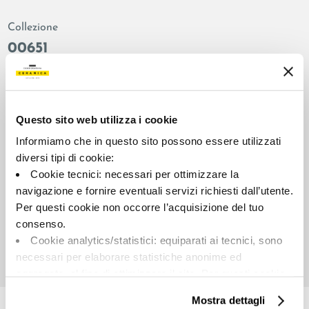
Collezione
00651
Colore:
Finitura:
Bianco
naturale
Tipologia:
Aspetto superficiale:
Questo sito web utilizza i cookie
Decoro
opaco
Informiamo che in questo sito possono essere utilizzati
Formato:
Stonalizzazione:
diversi tipi di cookie:
60.0x60.0
V2
Cookie tecnici: necessari per ottimizzare la
Unità di misura:
navigazione e fornire eventuali servizi richiesti dall’utente.
PZ
Per questi cookie non occorre l’acquisizione del tuo
consenso.
Cookie analytics/statistici: equiparati ai tecnici, sono
necessari per elaborare statistiche anonime ed
aggregate, al fine di ottimizzare il sito. Per questi cookie
Share:
non occorre l’acquisizione del tuo consenso.
Mostra dettagli
Cookie di profilazione/marketing: sono utilizzati, solo