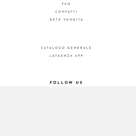
FAQ
CONTATTI
RETE VENDITA
CATALOGO GENERALE
LAFAENZA APP
FOLLOW US
© 2026 - Cooperativa Ceramica d’Imola
P.IVA IT00498281203 C.F. E REG. IMPR. BO
00286900378 R.E.A. BO 5545