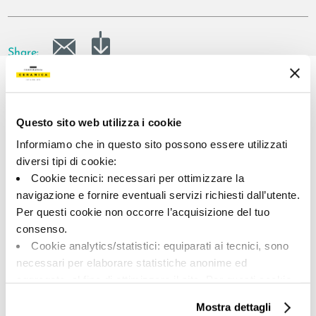
Share:
Questo sito web utilizza i cookie
Informiamo che in questo sito possono essere utilizzati
diversi tipi di cookie:
Cookie tecnici: necessari per ottimizzare la
navigazione e fornire eventuali servizi richiesti dall’utente.
A brand of Cooperativa Ceramica d’Imola
Per questi cookie non occorre l’acquisizione del tuo
Via Vittorio Veneto, 13 - 40026 Imola (BO)
consenso.
Tel: +39 0542 601601
Cookie analytics/statistici: equiparati ai tecnici, sono
necessari per elaborare statistiche anonime ed
aggregate, al fine di ottimizzare il sito. Per questi cookie
non occorre l’acquisizione del tuo consenso.
BRAND
Mostra dettagli
Cookie di profilazione/marketing: sono utilizzati, solo