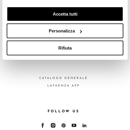
COLLEZIONI
previo tuo consenso, per esaminare le tue abitudini di
CERTIFICAZIONI
navigazione e mostrarti quindi avvisi pubblicitari mirati, in
Accetta tutti
linea con le tue preferenze.
Ti chiediamo di effettuare le tue scelte sull’utilizzo dei
Personalizza
cookie di profilazione, selezionando uno dei bottoni sotto
FAQ
riportati. Puoi avere maggiori dettagli visionando
CONTATTI
l’Informativa estesa cookie. La chiusura del presente
Rifiuta
RETE VENDITA
banner comporterà il permanere dei soli cookie tecnici ed
analytics, per i quali non occorre il tuo consenso. Potrai
comunque modificare le tue scelte in qualsiasi momento,
accedendo al link presente nel footer.
CATALOGO GENERALE
LAFAENZA APP
FOLLOW US