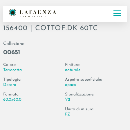
Codice
156400 | COTTOF.DK 60TC
Collezione
00651
Colore:
Finitura:
Terracotta
naturale
Tipologia:
Aspetto superficiale:
Decoro
opaco
Formato:
Stonalizzazione:
60.0x60.0
V2
Unità di misura:
PZ