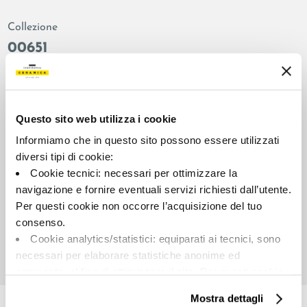
Collezione
00651
Colore:
Finitura:
Cotto
naturale
Tipologia:
Aspetto superficiale:
Questo sito web utilizza i cookie
Fondo
opaco
Informiamo che in questo sito possono essere utilizzati
Formato:
Stonalizzazione:
diversi tipi di cookie:
90.0x90.0
V2
Cookie tecnici: necessari per ottimizzare la
Unità di misura:
navigazione e fornire eventuali servizi richiesti dall’utente.
MQ
Per questi cookie non occorre l’acquisizione del tuo
consenso.
Cookie analytics/statistici: equiparati ai tecnici, sono
necessari per elaborare statistiche anonime ed
aggregate, al fine di ottimizzare il sito. Per questi cookie
Share:
non occorre l’acquisizione del tuo consenso.
Mostra dettagli
Cookie di profilazione/marketing: sono utilizzati, solo