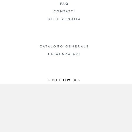
FAQ
CONTATTI
RETE VENDITA
CATALOGO GENERALE
LAFAENZA APP
FOLLOW US
© 2026 - Cooperativa Ceramica d’Imola
P.IVA IT00498281203 C.F. E REG. IMPR. BO
00286900378 R.E.A. BO 5545