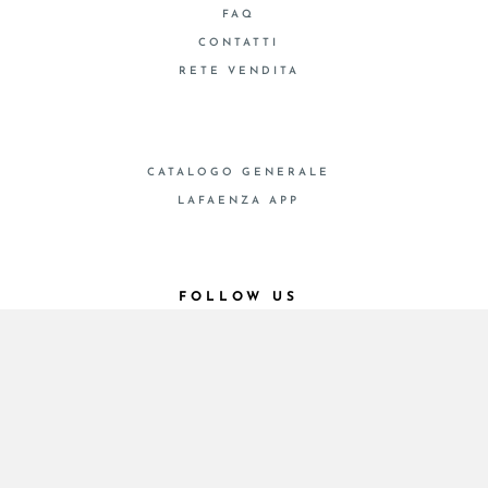
FAQ
CONTATTI
RETE VENDITA
CATALOGO GENERALE
LAFAENZA APP
FOLLOW US
© 2026 - Cooperativa Ceramica d’Imola
P.IVA IT00498281203 C.F. E REG. IMPR. BO
00286900378 R.E.A. BO 5545