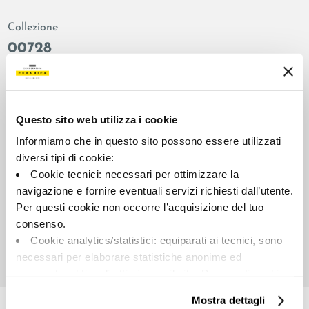
Collezione
00728
Colore:
Finitura:
Grigio
lappato
Tipologia:
Aspetto superficiale:
Questo sito web utilizza i cookie
Fondo
lucido
Informiamo che in questo sito possono essere utilizzati
Formato:
Stonalizzazione:
diversi tipi di cookie:
60.0x60.0
V2
Cookie tecnici: necessari per ottimizzare la
Unità di misura:
navigazione e fornire eventuali servizi richiesti dall’utente.
MQ
Per questi cookie non occorre l’acquisizione del tuo
consenso.
Cookie analytics/statistici: equiparati ai tecnici, sono
necessari per elaborare statistiche anonime ed
aggregate, al fine di ottimizzare il sito. Per questi cookie
Share:
non occorre l’acquisizione del tuo consenso.
Mostra dettagli
Cookie di profilazione/marketing: sono utilizzati, solo