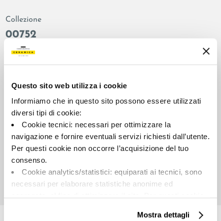
Collezione
00752
Colore:
Finitura:
Almond
naturale
Tipologia:
Aspetto superficiale:
Questo sito web utilizza i cookie
Fondo
opaco
Informiamo che in questo sito possono essere utilizzati
Formato:
Stonalizzazione:
diversi tipi di cookie:
120.0x120.0
V2
Cookie tecnici: necessari per ottimizzare la
Unità di misura:
navigazione e fornire eventuali servizi richiesti dall’utente.
MQ
Per questi cookie non occorre l’acquisizione del tuo
consenso.
Cookie analytics/statistici: equiparati ai tecnici, sono
necessari per elaborare statistiche anonime ed
aggregate, al fine di ottimizzare il sito. Per questi cookie
Share:
non occorre l’acquisizione del tuo consenso.
Mostra dettagli
Cookie di profilazione/marketing: sono utilizzati, solo