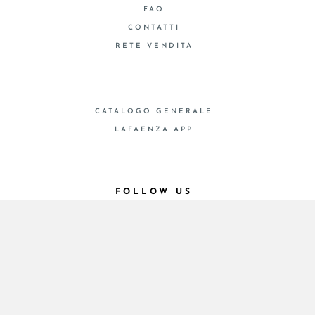
FAQ
CONTATTI
RETE VENDITA
CATALOGO GENERALE
LAFAENZA APP
FOLLOW US
© 2026 - Cooperativa Ceramica d’Imola
P.IVA IT00498281203 C.F. E REG. IMPR. BO
00286900378 R.E.A. BO 5545