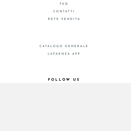
FAQ
CONTATTI
RETE VENDITA
CATALOGO GENERALE
LAFAENZA APP
FOLLOW US
© 2026 - Cooperativa Ceramica d’Imola
P.IVA IT00498281203 C.F. E REG. IMPR. BO
00286900378 R.E.A. BO 5545