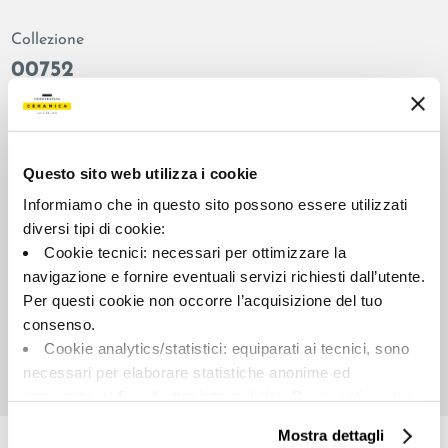
Collezione
00752
Colore:
Finitura:
Middle grey
naturale
Tipologia:
Aspetto superficiale:
Questo sito web utilizza i cookie
Fondo
opaco
Informiamo che in questo sito possono essere utilizzati
Formato:
Stonalizzazione:
diversi tipi di cookie:
60.0x120.0
V2
Cookie tecnici: necessari per ottimizzare la
Unità di misura:
navigazione e fornire eventuali servizi richiesti dall’utente.
MQ
Per questi cookie non occorre l’acquisizione del tuo
consenso.
Cookie analytics/statistici: equiparati ai tecnici, sono
necessari per elaborare statistiche anonime ed
aggregate, al fine di ottimizzare il sito. Per questi cookie
Share:
non occorre l’acquisizione del tuo consenso.
Mostra dettagli
Cookie di profilazione/marketing: sono utilizzati, solo