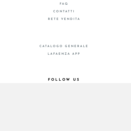
FAQ
CONTATTI
RETE VENDITA
CATALOGO GENERALE
LAFAENZA APP
FOLLOW US
© 2026 - Cooperativa Ceramica d’Imola
P.IVA IT00498281203 C.F. E REG. IMPR. BO
00286900378 R.E.A. BO 5545