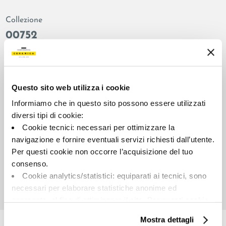
Collezione
00752
Colore:
Finitura:
Taupe
naturale
Tipologia:
Aspetto superficiale:
Questo sito web utilizza i cookie
Fondo
opaco
Informiamo che in questo sito possono essere utilizzati
Formato:
Stonalizzazione:
diversi tipi di cookie:
60.0x60.0
V2
Cookie tecnici: necessari per ottimizzare la
Unità di misura:
navigazione e fornire eventuali servizi richiesti dall’utente.
MQ
Per questi cookie non occorre l’acquisizione del tuo
consenso.
Cookie analytics/statistici: equiparati ai tecnici, sono
necessari per elaborare statistiche anonime ed
aggregate, al fine di ottimizzare il sito. Per questi cookie
Share:
non occorre l’acquisizione del tuo consenso.
Mostra dettagli
Cookie di profilazione/marketing: sono utilizzati, solo