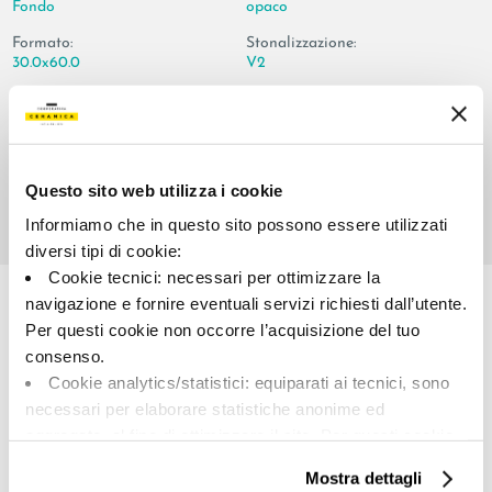
Fondo
opaco
Formato:
Stonalizzazione:
30.0x60.0
V2
Unità di misura:
MQ
Questo sito web utilizza i cookie
Informiamo che in questo sito possono essere utilizzati
diversi tipi di cookie:
Share:
Cookie tecnici: necessari per ottimizzare la
navigazione e fornire eventuali servizi richiesti dall’utente.
Per questi cookie non occorre l’acquisizione del tuo
consenso.
Cookie analytics/statistici: equiparati ai tecnici, sono
necessari per elaborare statistiche anonime ed
aggregate, al fine di ottimizzare il sito. Per questi cookie
non occorre l’acquisizione del tuo consenso.
Mostra dettagli
Cookie di profilazione/marketing: sono utilizzati, solo
A brand of Cooperativa Ceramica d’Imola