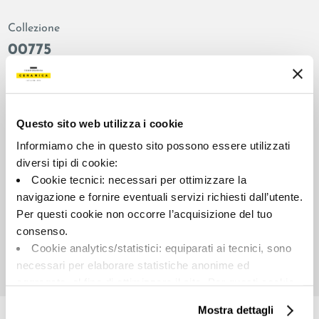
Collezione
00775
Colore:
Finitura:
Grigio
naturale
Tipologia:
Aspetto superficiale:
Questo sito web utilizza i cookie
Fondo
opaco
Informiamo che in questo sito possono essere utilizzati
Formato:
Stonalizzazione:
diversi tipi di cookie:
90.0x90.0
V2
Cookie tecnici: necessari per ottimizzare la
Unità di misura:
navigazione e fornire eventuali servizi richiesti dall’utente.
MQ
Per questi cookie non occorre l’acquisizione del tuo
consenso.
Cookie analytics/statistici: equiparati ai tecnici, sono
necessari per elaborare statistiche anonime ed
aggregate, al fine di ottimizzare il sito. Per questi cookie
Share:
non occorre l’acquisizione del tuo consenso.
Mostra dettagli
Cookie di profilazione/marketing: sono utilizzati, solo