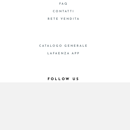
FAQ
CONTATTI
RETE VENDITA
CATALOGO GENERALE
LAFAENZA APP
FOLLOW US
© 2026 - Cooperativa Ceramica d’Imola
P.IVA IT00498281203 C.F. E REG. IMPR. BO
00286900378 R.E.A. BO 5545