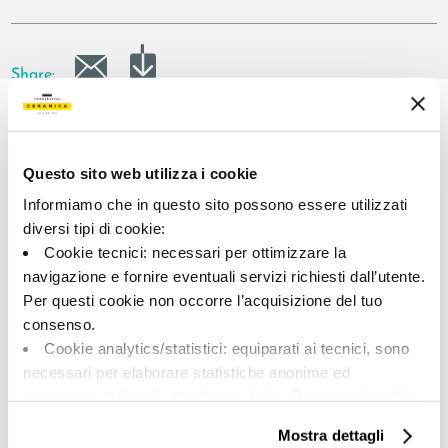
Share:
Questo sito web utilizza i cookie
Informiamo che in questo sito possono essere utilizzati
diversi tipi di cookie:
Cookie tecnici: necessari per ottimizzare la
navigazione e fornire eventuali servizi richiesti dall’utente.
A brand of Cooperativa Ceramica d’Imola
Per questi cookie non occorre l’acquisizione del tuo
Via Vittorio Veneto, 13 - 40026 Imola (BO)
consenso.
Tel: +39 0542 601601
Cookie analytics/statistici: equiparati ai tecnici, sono
necessari per elaborare statistiche anonime ed
aggregate, al fine di ottimizzare il sito. Per questi cookie
non occorre l’acquisizione del tuo consenso.
BRAND
Mostra dettagli
Cookie di profilazione/marketing: sono utilizzati, solo