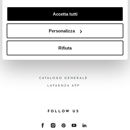
COLLEZIONI
previo tuo consenso, per esaminare le tue abitudini di
CERTIFICAZIONI
navigazione e mostrarti quindi avvisi pubblicitari mirati, in
Accetta tutti
linea con le tue preferenze.
Ti chiediamo di effettuare le tue scelte sull’utilizzo dei
Personalizza
cookie di profilazione, selezionando uno dei bottoni sotto
FAQ
riportati. Puoi avere maggiori dettagli visionando
CONTATTI
l’Informativa estesa cookie. La chiusura del presente
Rifiuta
RETE VENDITA
banner comporterà il permanere dei soli cookie tecnici ed
analytics, per i quali non occorre il tuo consenso. Potrai
comunque modificare le tue scelte in qualsiasi momento,
accedendo al link presente nel footer.
CATALOGO GENERALE
LAFAENZA APP
FOLLOW US