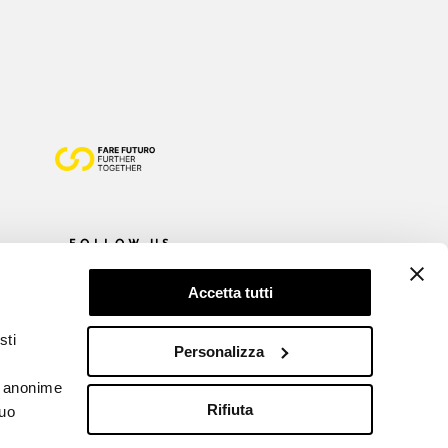
FOLLOW US
Accetta tutti
sti
Personalizza
he anonime
Rifiuta
tuo