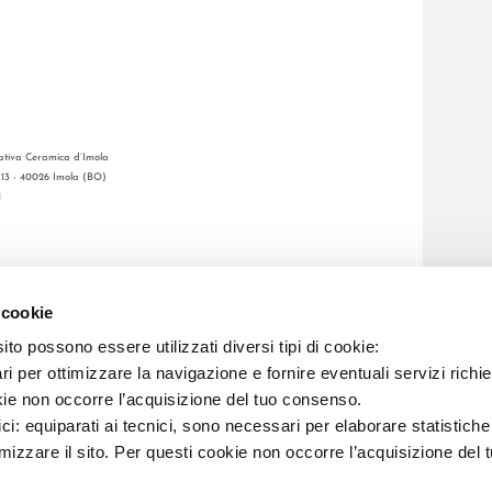
tiva Ceramica d’Imola
, 13 - 40026 Imola (BO)
1
CATALOGO GENERALE
LAFAENZA APP
 cookie
DITA
to possono essere utilizzati diversi tipi di cookie:
i per ottimizzare la navigazione e fornire eventuali servizi richie
C.F. E REG. IMPR. BO 00286900378 R.E.A. BO 5545
kie non occorre l’acquisizione del tuo consenso.
ici: equiparati ai tecnici, sono necessari per elaborare statistic
imizzare il sito. Per questi cookie non occorre l’acquisizione del 