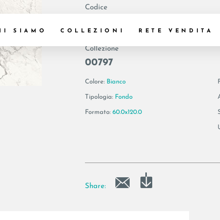
Codice
179397 | AE CAL6
HI SIAMO
COLLEZIONI
RETE VENDITA
Collezione
00797
Colore:
Bianco
Tipologia:
Fondo
Formato:
60.0x120.0
Share: