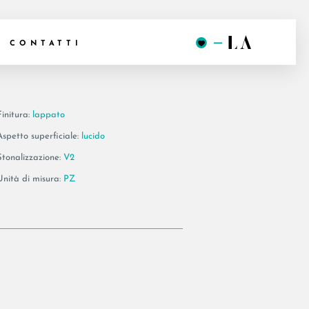
 BT120LP
CONTATTI
Finitura:
lappato
Aspetto superficiale:
lucido
Stonalizzazione:
V2
Unità di misura:
PZ