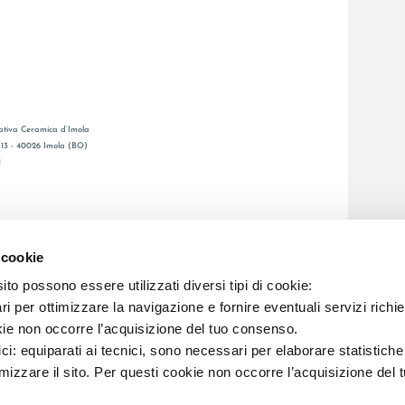
tiva Ceramica d’Imola
, 13 - 40026 Imola (BO)
1
CATALOGO GENERALE
LAFAENZA APP
 cookie
DITA
to possono essere utilizzati diversi tipi di cookie:
i per ottimizzare la navigazione e fornire eventuali servizi richie
C.F. E REG. IMPR. BO 00286900378 R.E.A. BO 5545
kie non occorre l’acquisizione del tuo consenso.
ici: equiparati ai tecnici, sono necessari per elaborare statistic
imizzare il sito. Per questi cookie non occorre l’acquisizione del 