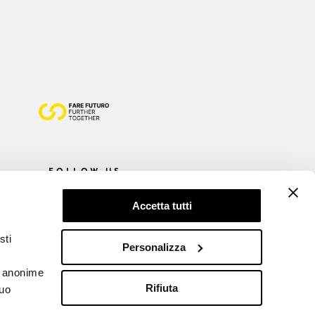
FOLLOW US
Accetta tutti
sti
Personalizza
he anonime
Rifiuta
tuo