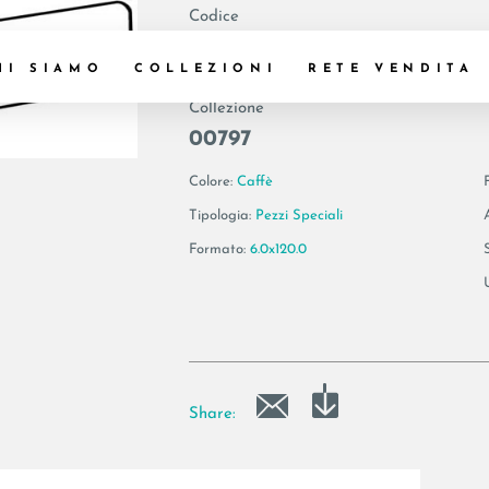
Codice
180515 | AE ORO6
HI SIAMO
COLLEZIONI
RETE VENDITA
Collezione
00797
Colore:
Caffè
Tipologia:
Pezzi Speciali
Formato:
6.0x120.0
Share: