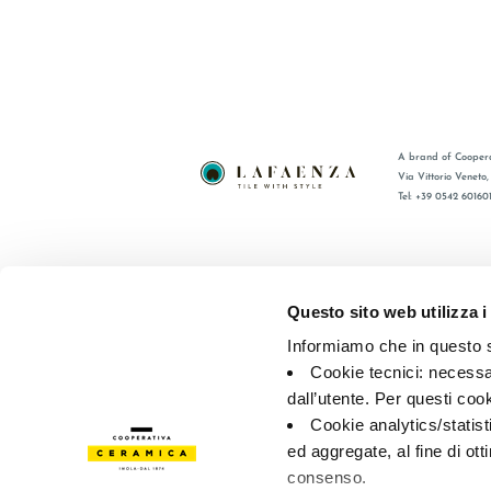
A brand of Coopera
Via Vittorio Veneto
Tel: +39 0542 60160
BRAND
FAQ
COLLEZIONI
CONTATTI
Questo sito web utilizza i
CERTIFICAZIONI
RETE VEN
Informiamo che in questo si
Cookie tecnici: necessar
© 2026 - Cooperativa Ceramica d’Imola
P.IVA IT00498281203 
dall’utente. Per questi coo
Privacy Policy
—
Cookie policy
—
Preferenze privacy
Cookie analytics/statist
ed aggregate, al fine di ott
consenso.