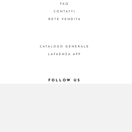
FAQ
CONTATTI
RETE VENDITA
CATALOGO GENERALE
LAFAENZA APP
FOLLOW US
© 2026 - Cooperativa Ceramica d’Imola
P.IVA IT00498281203 C.F. E REG. IMPR. BO
00286900378 R.E.A. BO 5545