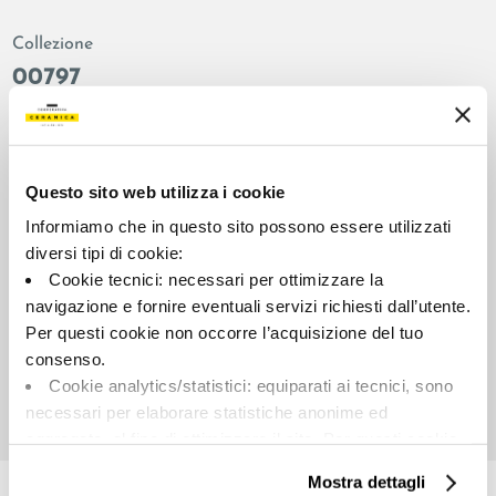
Collezione
00797
Colore:
Finitura:
Verde grigio
naturale
Tipologia:
Aspetto superficiale:
Questo sito web utilizza i cookie
Fondo
opaco
Informiamo che in questo sito possono essere utilizzati
Formato:
Stonalizzazione:
diversi tipi di cookie:
120.0x120.0
V2
Cookie tecnici: necessari per ottimizzare la
Unità di misura:
navigazione e fornire eventuali servizi richiesti dall’utente.
MQ
Per questi cookie non occorre l’acquisizione del tuo
consenso.
Cookie analytics/statistici: equiparati ai tecnici, sono
necessari per elaborare statistiche anonime ed
aggregate, al fine di ottimizzare il sito. Per questi cookie
Share:
non occorre l’acquisizione del tuo consenso.
Mostra dettagli
Cookie di profilazione/marketing: sono utilizzati, solo