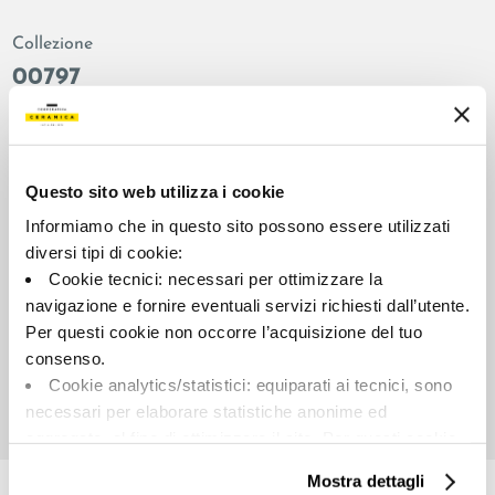
Collezione
00797
Colore:
Finitura:
Marrone grigio
naturale
Tipologia:
Aspetto superficiale:
Questo sito web utilizza i cookie
Fondo
opaco
Informiamo che in questo sito possono essere utilizzati
Formato:
Stonalizzazione:
diversi tipi di cookie:
60.0x120.0
V2
Cookie tecnici: necessari per ottimizzare la
Unità di misura:
navigazione e fornire eventuali servizi richiesti dall’utente.
MQ
Per questi cookie non occorre l’acquisizione del tuo
consenso.
Cookie analytics/statistici: equiparati ai tecnici, sono
necessari per elaborare statistiche anonime ed
aggregate, al fine di ottimizzare il sito. Per questi cookie
Share:
non occorre l’acquisizione del tuo consenso.
Mostra dettagli
Cookie di profilazione/marketing: sono utilizzati, solo