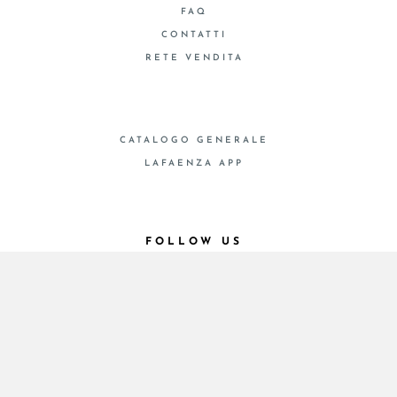
FAQ
CONTATTI
RETE VENDITA
CATALOGO GENERALE
LAFAENZA APP
FOLLOW US
© 2026 - Cooperativa Ceramica d’Imola
P.IVA IT00498281203 C.F. E REG. IMPR. BO
00286900378 R.E.A. BO 5545