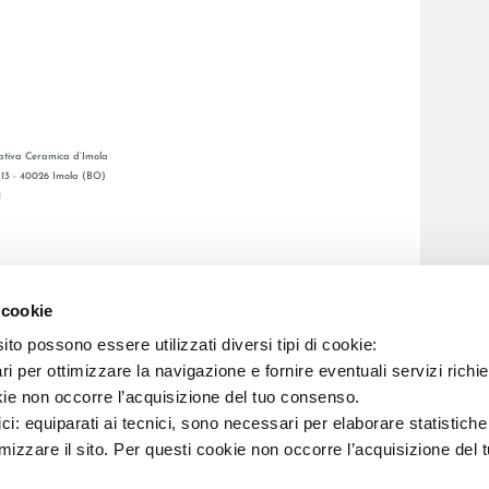
tiva Ceramica d’Imola
, 13 - 40026 Imola (BO)
1
CATALOGO GENERALE
LAFAENZA APP
 cookie
DITA
to possono essere utilizzati diversi tipi di cookie:
i per ottimizzare la navigazione e fornire eventuali servizi richie
C.F. E REG. IMPR. BO 00286900378 R.E.A. BO 5545
kie non occorre l’acquisizione del tuo consenso.
ici: equiparati ai tecnici, sono necessari per elaborare statistic
imizzare il sito. Per questi cookie non occorre l’acquisizione del 