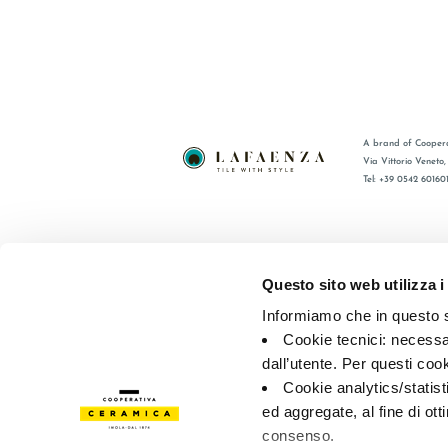
A brand of Coopera
Via Vittorio Veneto
Tel: +39 0542 60160
BRAND
FAQ
COLLEZIONI
CONTATTI
Questo sito web utilizza i
CERTIFICAZIONI
RETE VEN
Informiamo che in questo si
Cookie tecnici: necessar
© 2026 - Cooperativa Ceramica d’Imola
P.IVA IT00498281203 
dall’utente. Per questi coo
Privacy Policy
—
Cookie policy
—
Preferenze privacy
Cookie analytics/statist
ed aggregate, al fine di ott
consenso.