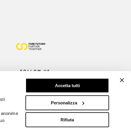
FOLLOW US
Accetta tutti
sti
Personalizza
he anonime
Rifiuta
tuo