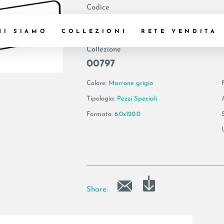
Codice
183244 | AE GOL6
HI SIAMO
COLLEZIONI
RETE VENDITA
Collezione
00797
Colore:
Marrone grigio
Tipologia:
Pezzi Speciali
Formato:
6.0x120.0
Share: