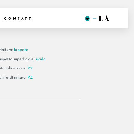
 BT120LP
CONTATTI
Finitura:
lappato
Aspetto superficiale:
lucido
Stonalizzazione:
V2
Unità di misura:
PZ