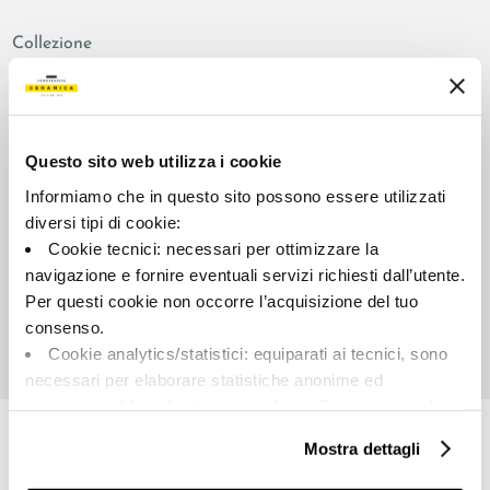
Collezione
00887
Colore:
Aspetto superficiale:
Beige
satinato
Questo sito web utilizza i cookie
Tipologia:
Stonalizzazione:
Informiamo che in questo sito possono essere utilizzati
Fondo
V2
diversi tipi di cookie:
Formato:
Unità di misura:
Cookie tecnici: necessari per ottimizzare la
90.0x90.0
MQ
navigazione e fornire eventuali servizi richiesti dall’utente.
Per questi cookie non occorre l’acquisizione del tuo
consenso.
Cookie analytics/statistici: equiparati ai tecnici, sono
necessari per elaborare statistiche anonime ed
Share:
aggregate, al fine di ottimizzare il sito. Per questi cookie
non occorre l’acquisizione del tuo consenso.
Mostra dettagli
Cookie di profilazione/marketing: sono utilizzati, solo
previo tuo consenso, per esaminare le tue abitudini di