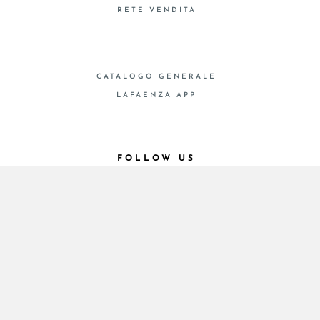
RETE VENDITA
CATALOGO GENERALE
LAFAENZA APP
FOLLOW US
© 2026 - Cooperativa Ceramica d’Imola
P.IVA IT00498281203 C.F. E REG. IMPR. BO
00286900378 R.E.A. BO 5545
Privacy Policy
—
Cookie policy
—
Preferenze privacy