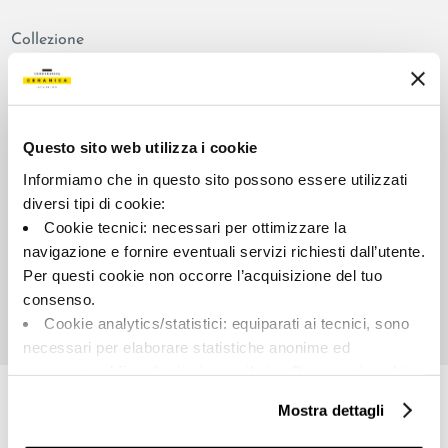
Collezione
00797
Colore:
Aspetto superficiale:
Blu
satinato
Questo sito web utilizza i cookie
Tipologia:
Stonalizzazione:
Informiamo che in questo sito possono essere utilizzati
Fondo
V2
diversi tipi di cookie:
Formato:
Unità di misura:
Cookie tecnici: necessari per ottimizzare la
120.0x278.0
MQ
navigazione e fornire eventuali servizi richiesti dall’utente.
Per questi cookie non occorre l’acquisizione del tuo
consenso.
Cookie analytics/statistici: equiparati ai tecnici, sono
necessari per elaborare statistiche anonime ed
Share:
aggregate, al fine di ottimizzare il sito. Per questi cookie
non occorre l’acquisizione del tuo consenso.
Mostra dettagli
Cookie di profilazione/marketing: sono utilizzati, solo
previo tuo consenso, per esaminare le tue abitudini di