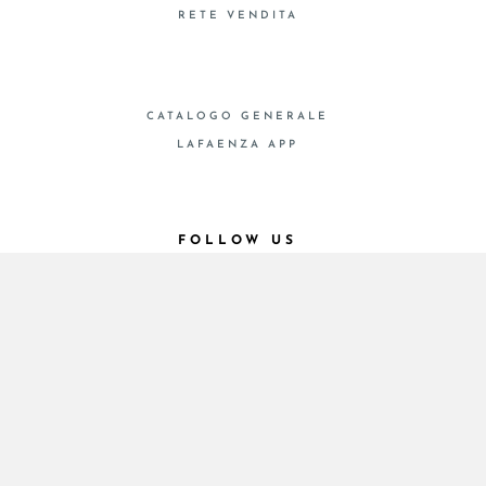
RETE VENDITA
CATALOGO GENERALE
LAFAENZA APP
FOLLOW US
© 2026 - Cooperativa Ceramica d’Imola
P.IVA IT00498281203 C.F. E REG. IMPR. BO
00286900378 R.E.A. BO 5545
Privacy Policy
—
Cookie policy
—
Preferenze privacy