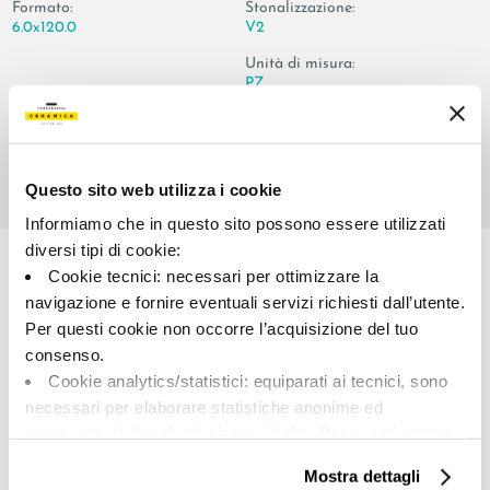
Formato:
Stonalizzazione:
6.0x120.0
V2
Unità di misura:
PZ
Questo sito web utilizza i cookie
Informiamo che in questo sito possono essere utilizzati
Share:
diversi tipi di cookie:
Cookie tecnici: necessari per ottimizzare la
navigazione e fornire eventuali servizi richiesti dall’utente.
Per questi cookie non occorre l’acquisizione del tuo
consenso.
Cookie analytics/statistici: equiparati ai tecnici, sono
necessari per elaborare statistiche anonime ed
aggregate, al fine di ottimizzare il sito. Per questi cookie
A brand of Cooperativa Ceramica d’Imola
non occorre l’acquisizione del tuo consenso.
Mostra dettagli
Via Vittorio Veneto, 13 - 40026 Imola (BO)
Cookie di profilazione/marketing: sono utilizzati, solo