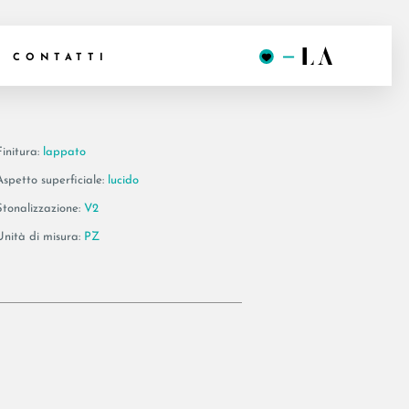
 278LP
CONTATTI
Finitura:
lappato
Aspetto superficiale:
lucido
Stonalizzazione:
V2
Unità di misura:
PZ