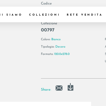
Codice
189701 | VIRIDIS6
HI SIAMO
COLLEZIONI
RETE VENDITA
Collezione
00797
Colore:
Bianco
Tipologia:
Decoro
Formato:
120.0x278.0
Share: