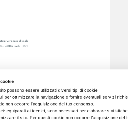
tiva Ceramica d’Imola
, 13 - 40026 Imola (BO)
1
CATALOGO GENERALE
LAFAENZA APP
 cookie
DITA
to possono essere utilizzati diversi tipi di cookie:
i per ottimizzare la navigazione e fornire eventuali servizi richie
C.F. E REG. IMPR. BO 00286900378 R.E.A. BO 5545
kie non occorre l’acquisizione del tuo consenso.
ici: equiparati ai tecnici, sono necessari per elaborare statistic
imizzare il sito. Per questi cookie non occorre l’acquisizione del 