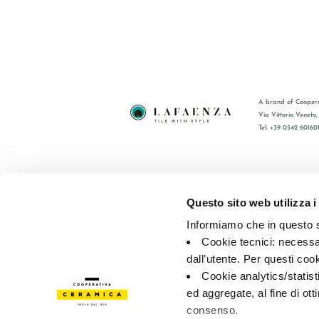
A brand of Coopera
Via Vittorio Veneto
Tel: +39 0542 60160
BRAND
FAQ
COLLEZIONI
CONTATTI
Questo sito web utilizza i
CERTIFICAZIONI
RETE VEN
Informiamo che in questo si
Cookie tecnici: necessar
© 2026 - Cooperativa Ceramica d’Imola
P.IVA IT00498281203 
dall’utente. Per questi coo
Privacy Policy
—
Cookie policy
—
Preferenze privacy
Cookie analytics/statist
ed aggregate, al fine di ott
consenso.