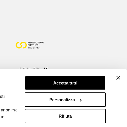
FOLLOW US
Accetta tutti
sti
Personalizza
he anonime
Rifiuta
tuo