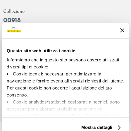
Collezione
00918
Colore:
Finitura:
Grigio
naturale
Tipologia:
Aspetto superficiale:
Questo sito web utilizza i cookie
Fondo
opaco
Informiamo che in questo sito possono essere utilizzati
Formato:
Stonalizzazione:
diversi tipi di cookie:
90.0x90.0
V2
Cookie tecnici: necessari per ottimizzare la
Unità di misura:
navigazione e fornire eventuali servizi richiesti dall’utente.
MQ
Per questi cookie non occorre l’acquisizione del tuo
consenso.
Cookie analytics/statistici: equiparati ai tecnici, sono
necessari per elaborare statistiche anonime ed
aggregate, al fine di ottimizzare il sito. Per questi cookie
Share:
non occorre l’acquisizione del tuo consenso.
Mostra dettagli
Cookie di profilazione/marketing: sono utilizzati, solo