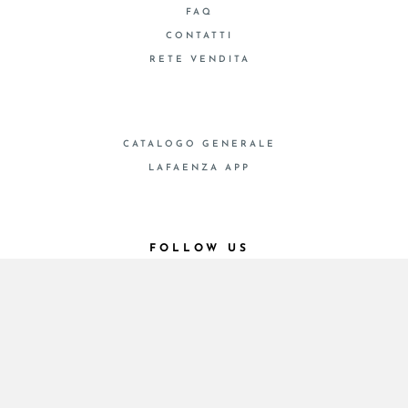
FAQ
CONTATTI
RETE VENDITA
CATALOGO GENERALE
LAFAENZA APP
FOLLOW US
© 2026 - Cooperativa Ceramica d’Imola
P.IVA IT00498281203 C.F. E REG. IMPR. BO
00286900378 R.E.A. BO 5545