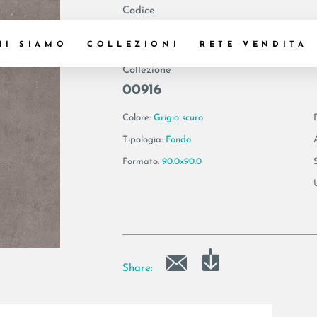
Codice
193297 | MAXXI6
HI SIAMO
COLLEZIONI
RETE VENDITA
Collezione
00916
Colore:
Grigio scuro
Tipologia:
Fondo
Formato:
90.0x90.0
Share: