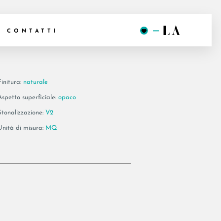
 90DG RM
CONTATTI
Finitura:
naturale
Aspetto superficiale:
opaco
Stonalizzazione:
V2
Unità di misura:
MQ