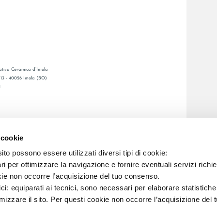
tiva Ceramica d’Imola
, 13 - 40026 Imola (BO)
1
CATALOGO GENERALE
LAFAENZA APP
 cookie
DITA
to possono essere utilizzati diversi tipi di cookie:
i per ottimizzare la navigazione e fornire eventuali servizi richie
C.F. E REG. IMPR. BO 00286900378 R.E.A. BO 5545
kie non occorre l’acquisizione del tuo consenso.
ici: equiparati ai tecnici, sono necessari per elaborare statistic
imizzare il sito. Per questi cookie non occorre l’acquisizione del 