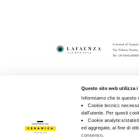
A brand of Coopera
Via Vittorio Veneto
Tel: +39 0542 60160
BRAND
FAQ
COLLEZIONI
CONTATTI
Questo sito web utilizza i
CERTIFICAZIONI
RETE VEN
Informiamo che in questo si
Cookie tecnici: necessar
© 2026 - Cooperativa Ceramica d’Imola
P.IVA IT00498281203 
dall’utente. Per questi coo
Privacy Policy
—
Cookie policy
—
Preferenze privacy
Cookie analytics/statist
ed aggregate, al fine di ott
consenso.