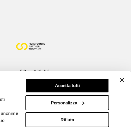
FOLLOW US
Accetta tutti
sti
Personalizza
he anonime
Rifiuta
tuo