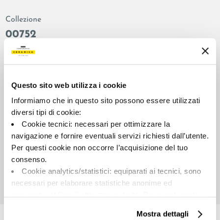
Collezione
00752
Colore:
Finitura:
Phard
naturale
Tipologia:
Aspetto superficiale:
Questo sito web utilizza i cookie
Fondo
opaco
Informiamo che in questo sito possono essere utilizzati
Formato:
Stonalizzazione:
diversi tipi di cookie:
60.0x60.0
V2
Cookie tecnici: necessari per ottimizzare la
Unità di misura:
navigazione e fornire eventuali servizi richiesti dall’utente.
MQ
Per questi cookie non occorre l’acquisizione del tuo
consenso.
Cookie analytics/statistici: equiparati ai tecnici, sono
necessari per elaborare statistiche anonime ed
aggregate, al fine di ottimizzare il sito. Per questi cookie
Share:
non occorre l’acquisizione del tuo consenso.
Mostra dettagli
Cookie di profilazione/marketing: sono utilizzati, solo