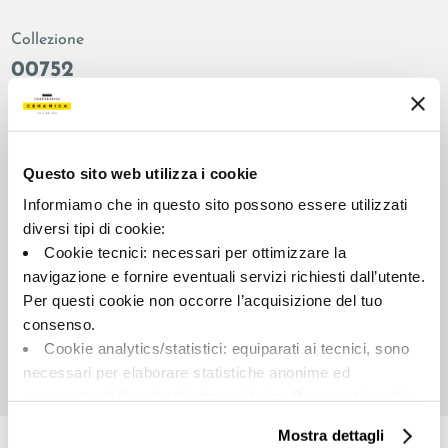
Collezione
00752
Colore:
Finitura:
Bone
naturale
Tipologia:
Aspetto superficiale:
Questo sito web utilizza i cookie
Fondo
opaco
Informiamo che in questo sito possono essere utilizzati
Formato:
Stonalizzazione:
diversi tipi di cookie:
60.0x60.0
V2
Cookie tecnici: necessari per ottimizzare la
Unità di misura:
navigazione e fornire eventuali servizi richiesti dall’utente.
MQ
Per questi cookie non occorre l’acquisizione del tuo
consenso.
Cookie analytics/statistici: equiparati ai tecnici, sono
necessari per elaborare statistiche anonime ed
aggregate, al fine di ottimizzare il sito. Per questi cookie
Share:
non occorre l’acquisizione del tuo consenso.
Mostra dettagli
Cookie di profilazione/marketing: sono utilizzati, solo