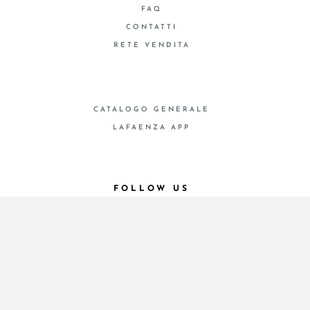
FAQ
CONTATTI
RETE VENDITA
CATALOGO GENERALE
LAFAENZA APP
FOLLOW US
© 2026 - Cooperativa Ceramica d’Imola
P.IVA IT00498281203 C.F. E REG. IMPR. BO
00286900378 R.E.A. BO 5545