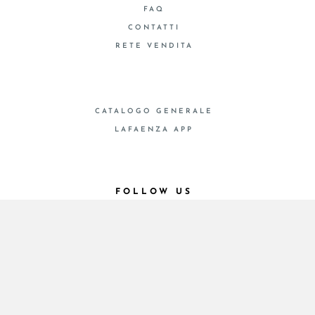
FAQ
CONTATTI
RETE VENDITA
CATALOGO GENERALE
LAFAENZA APP
FOLLOW US
© 2026 - Cooperativa Ceramica d’Imola
P.IVA IT00498281203 C.F. E REG. IMPR. BO
00286900378 R.E.A. BO 5545