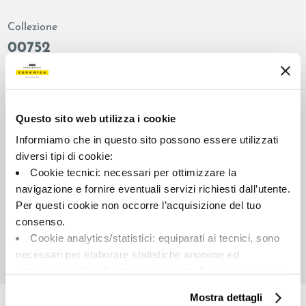
Collezione
00752
Colore:
Finitura:
Bone
naturale
Tipologia:
Aspetto superficiale:
Questo sito web utilizza i cookie
Fondo
opaco
Informiamo che in questo sito possono essere utilizzati
Formato:
Stonalizzazione:
diversi tipi di cookie:
30.0x60.0
V2
Cookie tecnici: necessari per ottimizzare la
Unità di misura:
navigazione e fornire eventuali servizi richiesti dall’utente.
MQ
Per questi cookie non occorre l’acquisizione del tuo
consenso.
Cookie analytics/statistici: equiparati ai tecnici, sono
necessari per elaborare statistiche anonime ed
aggregate, al fine di ottimizzare il sito. Per questi cookie
Share:
non occorre l’acquisizione del tuo consenso.
Mostra dettagli
Cookie di profilazione/marketing: sono utilizzati, solo