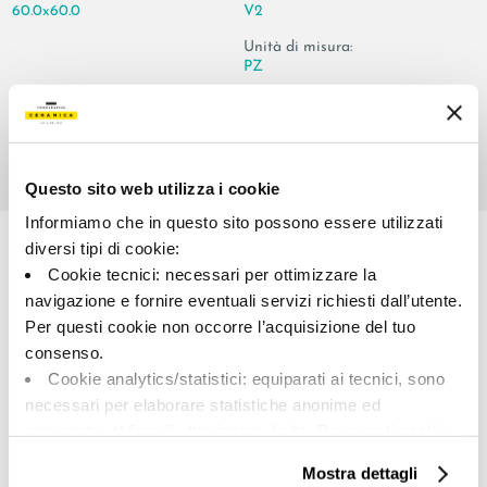
60.0x60.0
V2
Unità di misura:
PZ
Questo sito web utilizza i cookie
Share:
Informiamo che in questo sito possono essere utilizzati
diversi tipi di cookie:
Cookie tecnici: necessari per ottimizzare la
navigazione e fornire eventuali servizi richiesti dall’utente.
Per questi cookie non occorre l’acquisizione del tuo
consenso.
Cookie analytics/statistici: equiparati ai tecnici, sono
necessari per elaborare statistiche anonime ed
aggregate, al fine di ottimizzare il sito. Per questi cookie
A brand of Cooperativa Ceramica d’Imola
non occorre l’acquisizione del tuo consenso.
Via Vittorio Veneto, 13 - 40026 Imola (BO)
Mostra dettagli
Tel: +39 0542 601601
Cookie di profilazione/marketing: sono utilizzati, solo