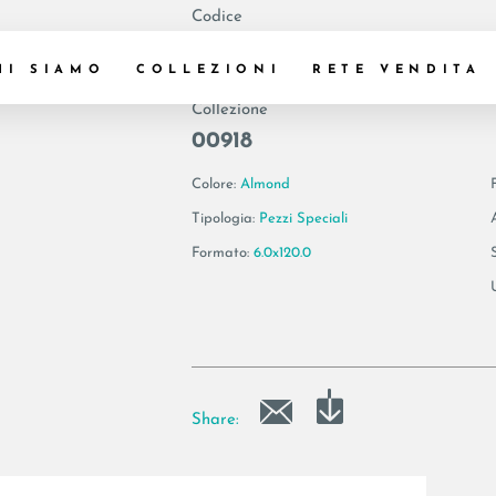
Codice
194501 | BLANCO6
HI SIAMO
COLLEZIONI
RETE VENDITA
Collezione
00918
Colore:
Almond
Tipologia:
Pezzi Speciali
Formato:
6.0x120.0
Share: