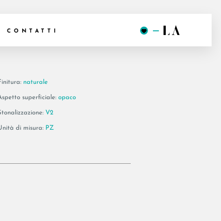
 BT120A
CONTATTI
Finitura:
naturale
Aspetto superficiale:
opaco
Stonalizzazione:
V2
Unità di misura:
PZ