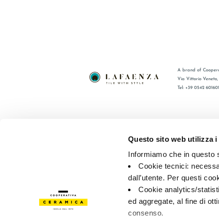
A brand of Coopera
Via Vittorio Veneto
Tel: +39 0542 60160
BRAND
FAQ
COLLEZIONI
CONTATTI
Questo sito web utilizza i
CERTIFICAZIONI
RETE VEN
Informiamo che in questo si
Cookie tecnici: necessar
© 2026 - Cooperativa Ceramica d’Imola
P.IVA IT00498281203 
dall’utente. Per questi coo
Privacy Policy
—
Cookie policy
—
Preferenze privacy
Cookie analytics/statist
ed aggregate, al fine di ott
consenso.