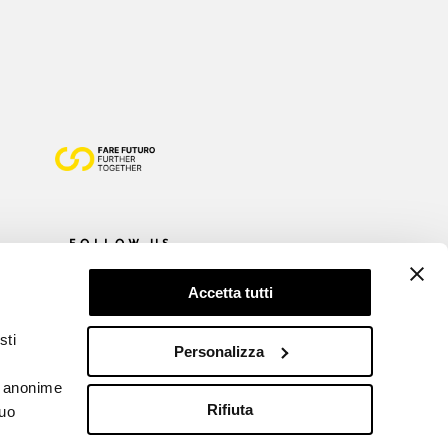
FOLLOW US
Accetta tutti
sti
Personalizza
he anonime
Rifiuta
tuo