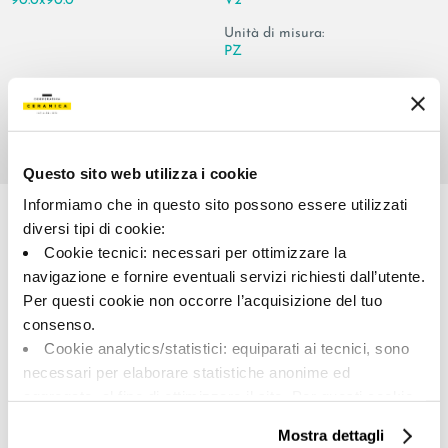
90.0x90.0
V2
Unità di misura:
PZ
Questo sito web utilizza i cookie
Share:
Informiamo che in questo sito possono essere utilizzati
diversi tipi di cookie:
Cookie tecnici: necessari per ottimizzare la
navigazione e fornire eventuali servizi richiesti dall’utente.
Per questi cookie non occorre l’acquisizione del tuo
consenso.
Cookie analytics/statistici: equiparati ai tecnici, sono
necessari per elaborare statistiche anonime ed
A brand of Cooperativa Ceramica d’Imola
aggregate, al fine di ottimizzare il sito. Per questi cookie
Via Vittorio Veneto, 13 - 40026 Imola (BO)
non occorre l’acquisizione del tuo consenso.
Tel: +39 0542 601601
Mostra dettagli
Cookie di profilazione/marketing: sono utilizzati, solo