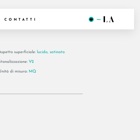
OXG6 LP_M
CONTATTI
Aspetto superficiale:
lucido, satinato
Stonalizzazione:
V2
Unità di misura:
MQ