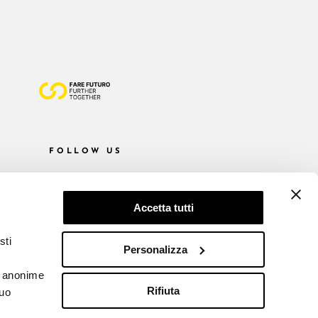
FOLLOW US
Accetta tutti
sti
Personalizza
he anonime
Rifiuta
tuo