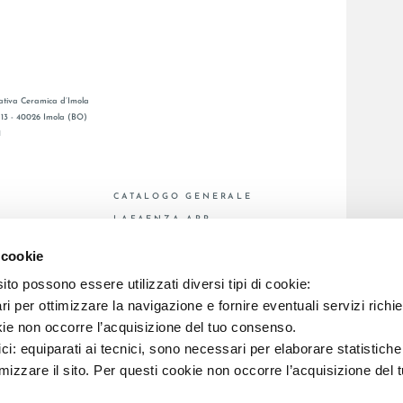
tiva Ceramica d’Imola
, 13 - 40026 Imola (BO)
1
CATALOGO GENERALE
LAFAENZA APP
DITA
 cookie
to possono essere utilizzati diversi tipi di cookie:
C.F. E REG. IMPR. BO 00286900378 R.E.A. BO 5545
i per ottimizzare la navigazione e fornire eventuali servizi richie
kie non occorre l’acquisizione del tuo consenso.
ici: equiparati ai tecnici, sono necessari per elaborare statistic
imizzare il sito. Per questi cookie non occorre l’acquisizione del 