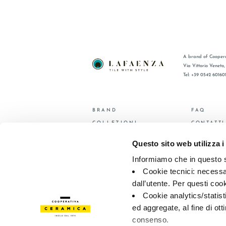
A brand of Coopera
Via Vittorio Veneto
Tel: +39 0542 60160
BRAND
FAQ
COLLEZIONI
CONTATTI
CERTIFICAZIONI
RETE VEN
Questo sito web utilizza i
Informiamo che in questo si
© 2026 - Cooperativa Ceramica d’Imola
P.IVA IT00498281203 
Privacy Policy
—
Cookie policy
—
Preferenze privacy
Cookie tecnici: necessar
dall’utente. Per questi coo
Cookie analytics/statist
ed aggregate, al fine di ott
consenso.