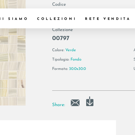
Codice
194534 | MK.AE 
HI SIAMO
COLLEZIONI
RETE VENDITA
Collezione
00797
Colore:
Verde
Tipologia:
Fondo
Formato:
30.0x30.0
Share: