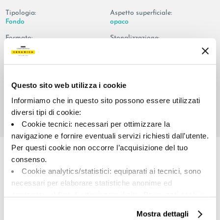
Tipologia:
Aspetto superficiale:
Fondo
opaco
Formato:
Stonalizzazione:
60.0x120.0
V2
Unità di misura:
MQ
Questo sito web utilizza i cookie
Informiamo che in questo sito possono essere utilizzati
diversi tipi di cookie:
Cookie tecnici: necessari per ottimizzare la
Share:
navigazione e fornire eventuali servizi richiesti dall’utente.
Per questi cookie non occorre l’acquisizione del tuo
consenso.
Cookie analytics/statistici: equiparati ai tecnici, sono
necessari per elaborare statistiche anonime ed
aggregate, al fine di ottimizzare il sito. Per questi cookie
non occorre l’acquisizione del tuo consenso.
Mostra dettagli
Cookie di profilazione/marketing: sono utilizzati, solo