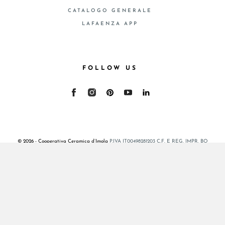
CATALOGO GENERALE
LAFAENZA APP
FOLLOW US
© 2026 - Cooperativa Ceramica d’Imola
P.IVA IT00498281203 C.F. E REG. IMPR. BO
00286900378 R.E.A. BO 5545
Privacy Policy
—
Cookie policy
—
Preferenze privacy