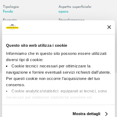
Tipologia:
Aspetto superficiale:
Fondo
opaco
Formato:
Stonalizzazione:
60.0x120.0
V2
Unità di misura:
MQ
Questo sito web utilizza i cookie
Informiamo che in questo sito possono essere utilizzati
diversi tipi di cookie:
Cookie tecnici: necessari per ottimizzare la
Share:
navigazione e fornire eventuali servizi richiesti dall’utente.
Per questi cookie non occorre l’acquisizione del tuo
consenso.
Cookie analytics/statistici: equiparati ai tecnici, sono
necessari per elaborare statistiche anonime ed
aggregate, al fine di ottimizzare il sito. Per questi cookie
non occorre l’acquisizione del tuo consenso.
Mostra dettagli
Cookie di profilazione/marketing: sono utilizzati, solo