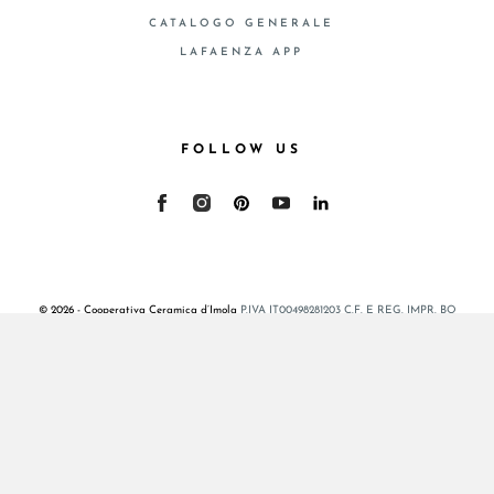
CATALOGO GENERALE
LAFAENZA APP
FOLLOW US
© 2026 - Cooperativa Ceramica d’Imola
P.IVA IT00498281203 C.F. E REG. IMPR. BO
00286900378 R.E.A. BO 5545
Privacy Policy
—
Cookie policy
—
Preferenze privacy