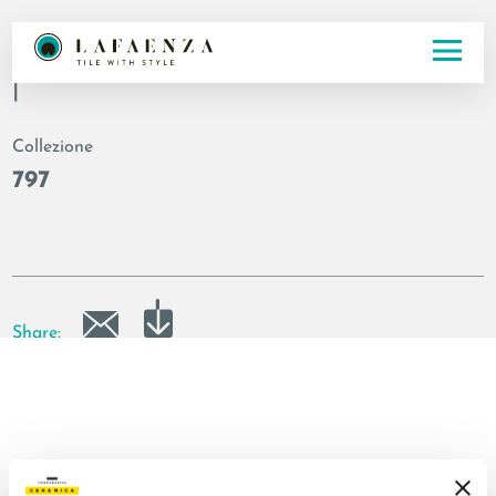
Codice
|
Collezione
797
Share: