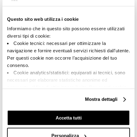
Questo sito web utilizza i cookie
A brand of Cooperativa Ceramica d’Imola
Via Vittorio Veneto, 13 - 40026 Imola (BO)
Informiamo che in questo sito possono essere utilizzati
Tel: +39 0542 601601
diversi tipi di cookie:
Cookie tecnici: necessari per ottimizzare la
navigazione e fornire eventuali servizi richiesti dall’utente.
Per questi cookie non occorre l’acquisizione del tuo
BRAND
consenso.
COLLEZIONI
Cookie analytics/statistici: equiparati ai tecnici, sono
CERTIFICAZIONI
necessari per elaborare statistiche anonime ed
aggregate, al fine di ottimizzare il sito. Per questi cookie
non occorre l’acquisizione del tuo consenso.
Mostra dettagli
Cookie di profilazione/marketing: sono utilizzati, solo
FAQ
previo tuo consenso, per esaminare le tue abitudini di
CONTATTI
navigazione e mostrarti quindi avvisi pubblicitari mirati, in
Accetta tutti
linea con le tue preferenze.
RETE VENDITA
Ti chiediamo di effettuare le tue scelte sull’utilizzo dei
Personalizza