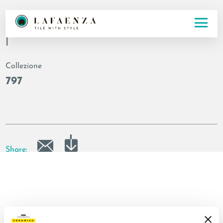
Codice
|
Collezione
797
Share: