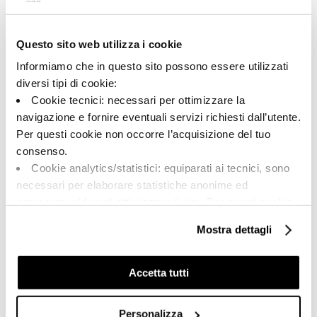
Questo sito web utilizza i cookie
A brand of Cooperativa Ceramica d’Imola
Via Vittorio Veneto, 13 - 40026 Imola (BO)
Informiamo che in questo sito possono essere utilizzati
Tel: +39 0542 601601
diversi tipi di cookie:
Cookie tecnici: necessari per ottimizzare la
navigazione e fornire eventuali servizi richiesti dall’utente.
Per questi cookie non occorre l’acquisizione del tuo
BRAND
consenso.
COLLEZIONI
Cookie analytics/statistici: equiparati ai tecnici, sono
CERTIFICAZIONI
necessari per elaborare statistiche anonime ed
aggregate, al fine di ottimizzare il sito. Per questi cookie
non occorre l’acquisizione del tuo consenso.
Mostra dettagli
Cookie di profilazione/marketing: sono utilizzati, solo
FAQ
previo tuo consenso, per esaminare le tue abitudini di
CONTATTI
navigazione e mostrarti quindi avvisi pubblicitari mirati, in
Accetta tutti
linea con le tue preferenze.
RETE VENDITA
Ti chiediamo di effettuare le tue scelte sull’utilizzo dei
Personalizza