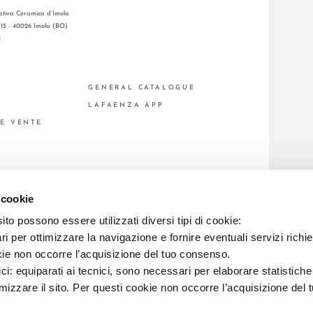
tiva Ceramica d’Imola
, 13 - 40026 Imola (BO)
1
GENERAL CATALOGUE
S
LAFAENZA APP
DE VENTE
C.F. E REG. IMPR. BO 00286900378 R.E.A. BO 5545
 cookie
to possono essere utilizzati diversi tipi di cookie:
i per ottimizzare la navigazione e fornire eventuali servizi richie
kie non occorre l’acquisizione del tuo consenso.
ici: equiparati ai tecnici, sono necessari per elaborare statistic
imizzare il sito. Per questi cookie non occorre l’acquisizione del 