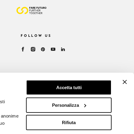
FOLLOW US
Accetta tutti
sti
Personalizza
he anonime
Rifiuta
tuo