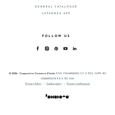
GENERAL CATALOGUE
LAFAENZA APP
FOLLOW US
© 2026 - Cooperativa Ceramica d’Imola
P.IVA IT00498281203 C.F. E REG. IMPR. BO
00286900378 R.E.A. BO 5545
Privacy Policy
—
Cookie policy
—
Privacy preferences