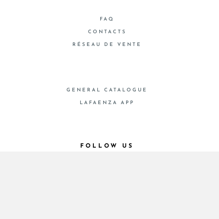
FAQ
CONTACTS
RÉSEAU DE VENTE
GENERAL CATALOGUE
LAFAENZA APP
FOLLOW US
© 2026 - Cooperativa Ceramica d’Imola
P.IVA IT00498281203 C.F. E REG. IMPR. BO