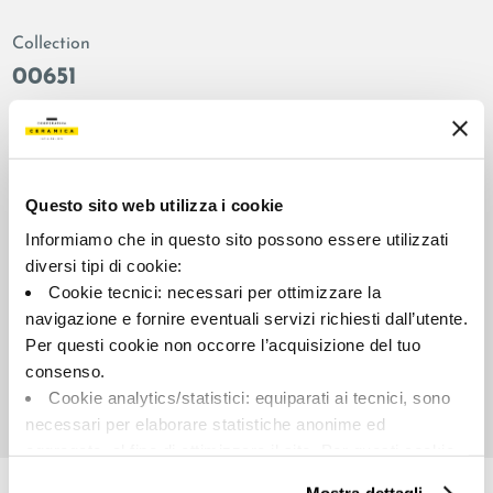
Collection
00651
Couleur:
Finition:
Terre cuite
naturel
Catégorie:
Aspect superficiel:
Fond
mat
Questo sito web utilizza i cookie
Format:
Stonalisation:
Informiamo che in questo sito possono essere utilizzati
90.0x90.0
V2
diversi tipi di cookie:
Cookie tecnici: necessari per ottimizzare la
Unité de measure:
MQ
navigazione e fornire eventuali servizi richiesti dall’utente.
Per questi cookie non occorre l’acquisizione del tuo
consenso.
Cookie analytics/statistici: equiparati ai tecnici, sono
necessari per elaborare statistiche anonime ed
aggregate, al fine di ottimizzare il sito. Per questi cookie
Share:
non occorre l’acquisizione del tuo consenso.