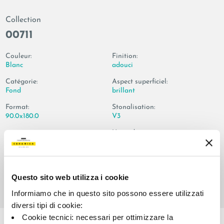
Collection
00711
Couleur:
Finition:
Blanc
adouci
Catégorie:
Aspect superficiel:
Fond
brillant
Format:
Stonalisation:
90.0x180.0
V3
Unité de measure:
MQ
Questo sito web utilizza i cookie
Informiamo che in questo sito possono essere utilizzati
diversi tipi di cookie:
Share:
Cookie tecnici: necessari per ottimizzare la