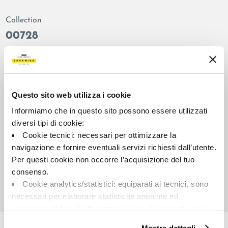
Collection
00728
Couleur:
Finition:
Marron
adouci
Catégorie:
Aspect superficiel:
Décor
brillant
Questo sito web utilizza i cookie
Format:
Stonalisation:
Informiamo che in questo sito possono essere utilizzati
60.0x120.0
V2
diversi tipi di cookie:
Cookie tecnici: necessari per ottimizzare la
Unité de measure:
PZ
navigazione e fornire eventuali servizi richiesti dall’utente.
Per questi cookie non occorre l’acquisizione del tuo
consenso.
Cookie analytics/statistici: equiparati ai tecnici, sono
necessari per elaborare statistiche anonime ed
aggregate, al fine di ottimizzare il sito. Per questi cookie
Share:
non occorre l’acquisizione del tuo consenso.