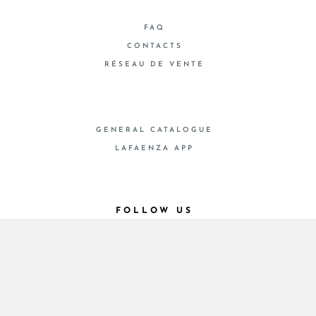
FAQ
CONTACTS
RÉSEAU DE VENTE
GENERAL CATALOGUE
LAFAENZA APP
FOLLOW US
© 2026 - Cooperativa Ceramica d’Imola
P.IVA IT00498281203 C.F. E REG. IMPR. BO