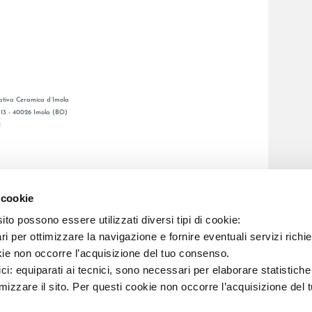
tiva Ceramica d’Imola
, 13 - 40026 Imola (BO)
1
GENERAL CATALOGUE
S
LAFAENZA APP
 cookie
DE VENTE
to possono essere utilizzati diversi tipi di cookie:
i per ottimizzare la navigazione e fornire eventuali servizi richie
kie non occorre l’acquisizione del tuo consenso.
C.F. E REG. IMPR. BO 00286900378 R.E.A. BO 5545
ici: equiparati ai tecnici, sono necessari per elaborare statistic
imizzare il sito. Per questi cookie non occorre l’acquisizione del 