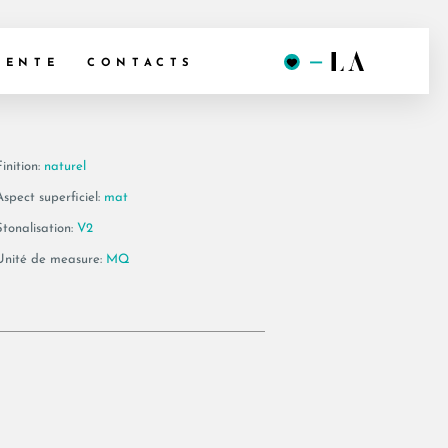
0VM RM
VENTE
CONTACTS
inition:
naturel
Aspect superficiel:
mat
Stonalisation:
V2
Unité de measure:
MQ