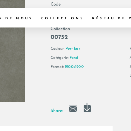
Code
174391 | VIS6 12
S DE NOUS
COLLECTIONS
RÉSEAU DE 
Collection
00752
Couleur:
Vert kaki
F
Catégorie:
Fond
Format:
120.0x120.0
Share: