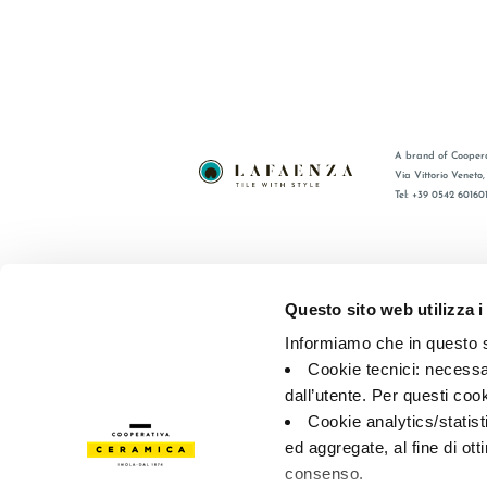
A brand of Coopera
Via Vittorio Veneto
Tel: +39 0542 60160
BRAND
FAQ
COMPANY
CONTACT
Questo sito web utilizza i
CERTIFICATION
RÉSEAU 
Informiamo che in questo si
COLLECTIONS
Cookie tecnici: necessar
dall’utente. Per questi coo
© 2026 - Cooperativa Ceramica d’Imola
P.IVA IT00498281203 
Cookie analytics/statist
Privacy Policy
—
Cookie policy
—
Privacy preferences
ed aggregate, al fine di ott
consenso.