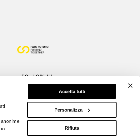
FOLLOW US
Accetta tutti
sti
Personalizza
he anonime
Rifiuta
tuo