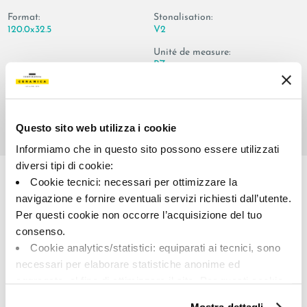
Format:
Stonalisation:
120.0x32.5
V2
Unité de measure:
PZ
Questo sito web utilizza i cookie
Informiamo che in questo sito possono essere utilizzati
Share:
diversi tipi di cookie:
Cookie tecnici: necessari per ottimizzare la
navigazione e fornire eventuali servizi richiesti dall’utente.
Per questi cookie non occorre l’acquisizione del tuo
consenso.
Cookie analytics/statistici: equiparati ai tecnici, sono
necessari per elaborare statistiche anonime ed
aggregate, al fine di ottimizzare il sito. Per questi cookie
non occorre l’acquisizione del tuo consenso.
A brand of Cooperativa Ceramica d’Imola