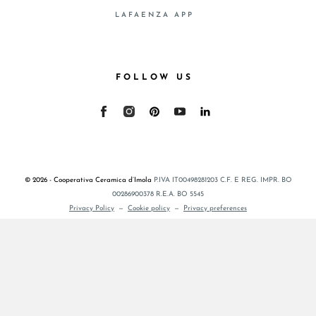
LAFAENZA APP
FOLLOW US
© 2026 - Cooperativa Ceramica d’Imola
P.IVA IT00498281203 C.F. E REG. IMPR. BO
00286900378 R.E.A. BO 5545
Privacy Policy
—
Cookie policy
—
Privacy preferences