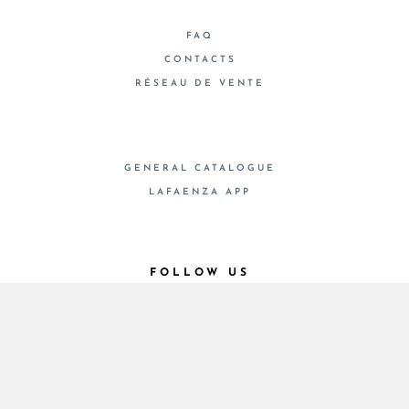
FAQ
CONTACTS
RÉSEAU DE VENTE
GENERAL CATALOGUE
LAFAENZA APP
FOLLOW US
© 2026 - Cooperativa Ceramica d’Imola
P.IVA IT00498281203 C.F. E REG. IMPR. BO