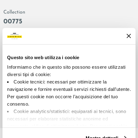
Collection
00775
Couleur:
Finition:
Ivoire
naturel
Catégorie:
Aspect superficiel:
Fond
mat
Questo sito web utilizza i cookie
Format:
Stonalisation:
Informiamo che in questo sito possono essere utilizzati
30.0x60.0
V2
diversi tipi di cookie:
Cookie tecnici: necessari per ottimizzare la
Unité de measure:
MQ
navigazione e fornire eventuali servizi richiesti dall’utente.
Per questi cookie non occorre l’acquisizione del tuo
consenso.
Cookie analytics/statistici: equiparati ai tecnici, sono
necessari per elaborare statistiche anonime ed
aggregate, al fine di ottimizzare il sito. Per questi cookie
Share:
non occorre l’acquisizione del tuo consenso.