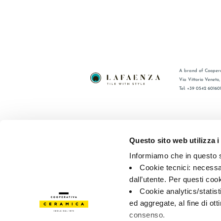
A brand of Coopera
Via Vittorio Veneto
Tel: +39 0542 60160
BRAND
FAQ
COMPANY
CONTACT
Questo sito web utilizza i
CERTIFICATION
RÉSEAU 
Informiamo che in questo si
COLLECTIONS
Cookie tecnici: necessar
dall’utente. Per questi coo
© 2026 - Cooperativa Ceramica d’Imola
P.IVA IT00498281203 
Cookie analytics/statist
Privacy Policy
—
Cookie policy
—
Privacy preferences
ed aggregate, al fine di ott
consenso.