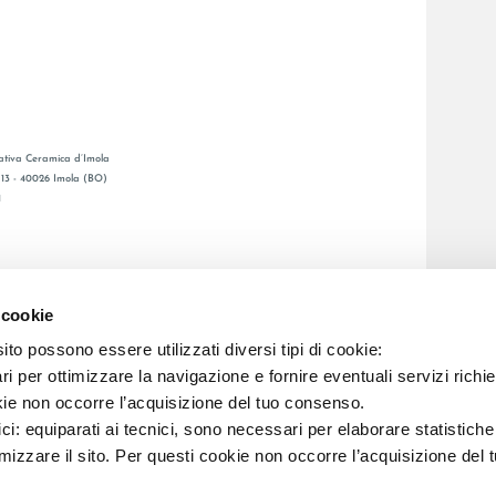
tiva Ceramica d’Imola
, 13 - 40026 Imola (BO)
1
GENERAL CATALOGUE
S
LAFAENZA APP
 cookie
DE VENTE
to possono essere utilizzati diversi tipi di cookie:
i per ottimizzare la navigazione e fornire eventuali servizi richie
kie non occorre l’acquisizione del tuo consenso.
C.F. E REG. IMPR. BO 00286900378 R.E.A. BO 5545
ici: equiparati ai tecnici, sono necessari per elaborare statistic
imizzare il sito. Per questi cookie non occorre l’acquisizione del 