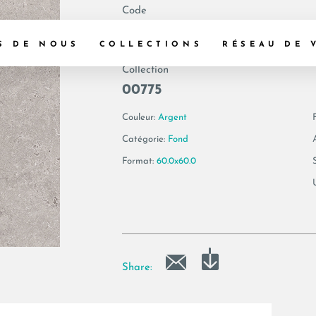
Code
179201 | GEA 60A
S DE NOUS
COLLECTIONS
RÉSEAU DE 
Collection
00775
Couleur:
Argent
F
Catégorie:
Fond
Format:
60.0x60.0
Share: