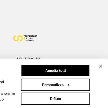
FOLLOW US
Accetta tutti
sti
Personalizza
he anonime
Rifiuta
tuo