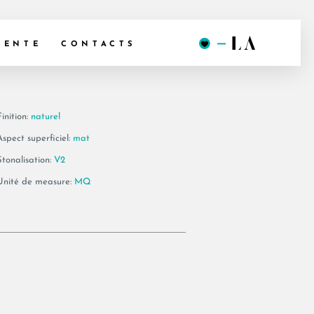
G AS RM
VENTE
CONTACTS
inition:
naturel
Aspect superficiel:
mat
Stonalisation:
V2
Unité de measure:
MQ