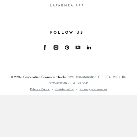
LAFAENZA APP
FOLLOW US
© 2026 - Cooperativa Ceramica d’Imola
P.IVA IT00498281203 C.F. E REG. IMPR. BO
00286900378 R.E.A. BO 5545
Privacy Policy
—
Cookie policy
—
Privacy preferences