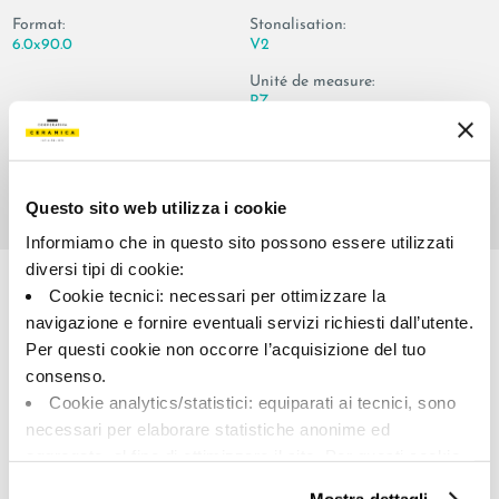
Format:
Stonalisation:
6.0x90.0
V2
Unité de measure:
PZ
Questo sito web utilizza i cookie
Informiamo che in questo sito possono essere utilizzati
Share:
diversi tipi di cookie:
Cookie tecnici: necessari per ottimizzare la
navigazione e fornire eventuali servizi richiesti dall’utente.
Per questi cookie non occorre l’acquisizione del tuo
consenso.
Cookie analytics/statistici: equiparati ai tecnici, sono
necessari per elaborare statistiche anonime ed
aggregate, al fine di ottimizzare il sito. Per questi cookie
A brand of Cooperativa Ceramica d’Imola
non occorre l’acquisizione del tuo consenso.