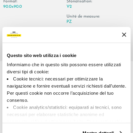
Format:
Stonalisation:
90.0x90.0
V2
Unité de measure:
PZ
Questo sito web utilizza i cookie
Share:
Informiamo che in questo sito possono essere utilizzati
diversi tipi di cookie:
Cookie tecnici: necessari per ottimizzare la
navigazione e fornire eventuali servizi richiesti dall’utente.
Per questi cookie non occorre l’acquisizione del tuo
consenso.
Cookie analytics/statistici: equiparati ai tecnici, sono
necessari per elaborare statistiche anonime ed
aggregate, al fine di ottimizzare il sito. Per questi cookie
A brand of Cooperativa Ceramica d’Imola
non occorre l’acquisizione del tuo consenso.
Via Vittorio Veneto, 13 - 40026 Imola (BO)