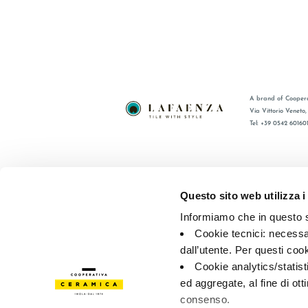
A brand of Coopera
Via Vittorio Veneto
Tel: +39 0542 60160
BRAND
FAQ
COMPANY
CONTACT
Questo sito web utilizza i
CERTIFICATION
RÉSEAU 
Informiamo che in questo si
COLLECTIONS
Cookie tecnici: necessar
dall’utente. Per questi coo
© 2026 - Cooperativa Ceramica d’Imola
P.IVA IT00498281203 
Cookie analytics/statist
Privacy Policy
—
Cookie policy
—
Privacy preferences
ed aggregate, al fine di ott
consenso.