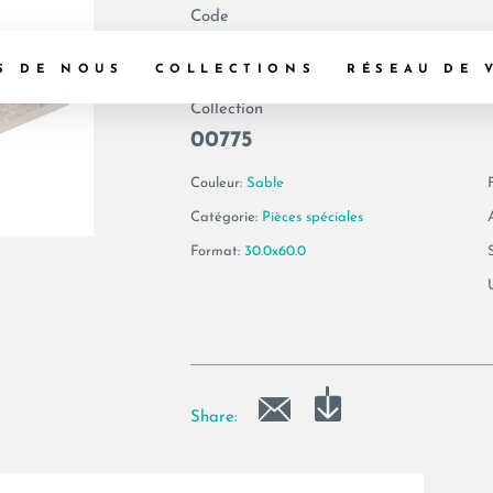
Code
179639 | GEA BP6
S DE NOUS
COLLECTIONS
RÉSEAU DE 
Collection
00775
Couleur:
Sable
F
Catégorie:
Pièces spéciales
Format:
30.0x60.0
Share: