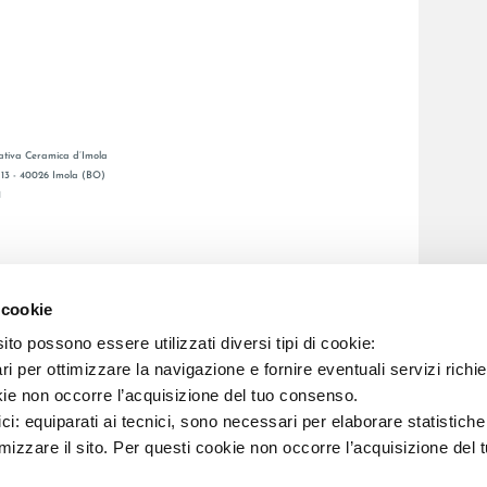
tiva Ceramica d’Imola
, 13 - 40026 Imola (BO)
1
GENERAL CATALOGUE
S
LAFAENZA APP
 cookie
DE VENTE
to possono essere utilizzati diversi tipi di cookie:
i per ottimizzare la navigazione e fornire eventuali servizi richie
kie non occorre l’acquisizione del tuo consenso.
C.F. E REG. IMPR. BO 00286900378 R.E.A. BO 5545
ici: equiparati ai tecnici, sono necessari per elaborare statistic
imizzare il sito. Per questi cookie non occorre l’acquisizione del 