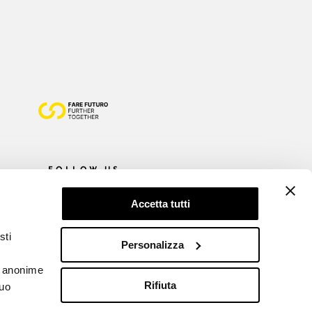
FOLLOW US
Accetta tutti
sti
Personalizza
he anonime
Rifiuta
tuo