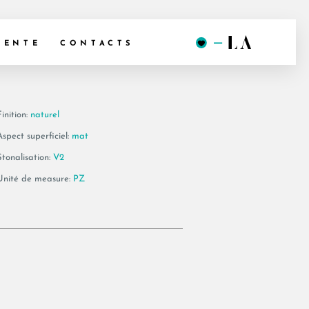
0S AS
VENTE
CONTACTS
inition:
naturel
Aspect superficiel:
mat
Stonalisation:
V2
Unité de measure:
PZ