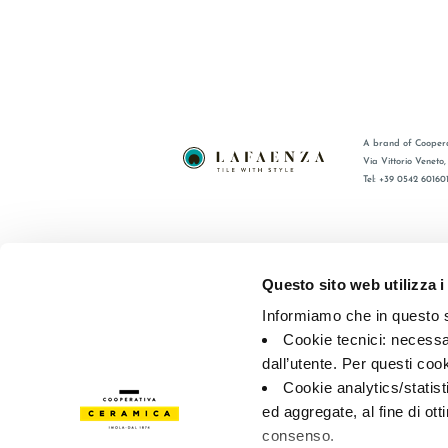
A brand of Coopera
Via Vittorio Veneto
Tel: +39 0542 60160
BRAND
FAQ
COMPANY
CONTACT
Questo sito web utilizza i
CERTIFICATION
RÉSEAU 
Informiamo che in questo si
COLLECTIONS
Cookie tecnici: necessar
dall’utente. Per questi coo
© 2026 - Cooperativa Ceramica d’Imola
P.IVA IT00498281203 
Cookie analytics/statist
Privacy Policy
—
Cookie policy
—
Privacy preferences
ed aggregate, al fine di ott
consenso.