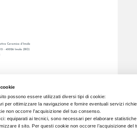
tiva Ceramica d’Imola
, 13 - 40026 Imola (BO)
1
GENERAL CATALOGUE
S
LAFAENZA APP
 cookie
DE VENTE
to possono essere utilizzati diversi tipi di cookie:
i per ottimizzare la navigazione e fornire eventuali servizi richie
kie non occorre l’acquisizione del tuo consenso.
C.F. E REG. IMPR. BO 00286900378 R.E.A. BO 5545
ici: equiparati ai tecnici, sono necessari per elaborare statistic
imizzare il sito. Per questi cookie non occorre l’acquisizione del 