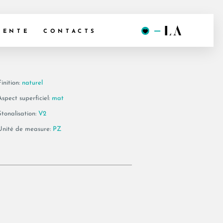
0AG AS
VENTE
CONTACTS
inition:
naturel
Aspect superficiel:
mat
Stonalisation:
V2
Unité de measure:
PZ