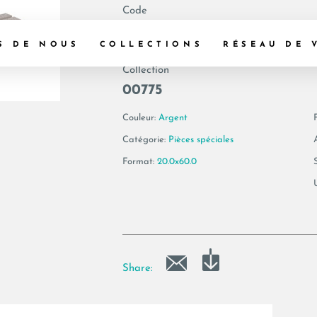
Code
179641 | GEA GP6
S DE NOUS
COLLECTIONS
RÉSEAU DE 
Collection
00775
Couleur:
Argent
F
Catégorie:
Pièces spéciales
Format:
20.0x60.0
Share: