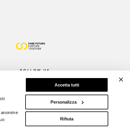
FOLLOW US
Accetta tutti
sti
Personalizza
he anonime
Rifiuta
tuo